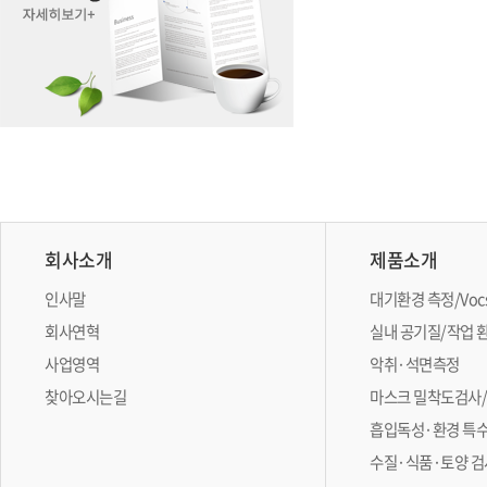
회사소개
제품소개
인사말
대기환경 측정/Vo
회사연혁
실내 공기질/작업 
사업영역
악취·석면측정
찾아오시는길
마스크 밀착도검사
흡입독성·환경 특
수질·식품·토양 검