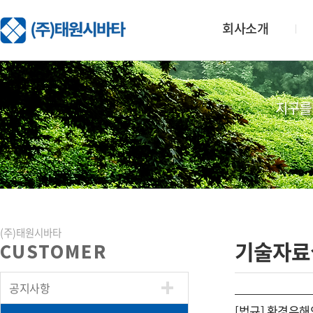
회사소개
지구를
(주)태원시바타
기술자료
CUSTOMER
공지사항
[법규] 환경유해인