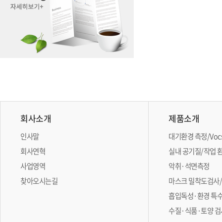
회사소개
제품소개
인사말
대기환경 측정/Vo
회사연혁
실내 공기질/작업 
사업영역
악취·석면측정
찾아오시는길
마스크 밀착도검사
흡입독성·환경 특
수질·식품·토양 검